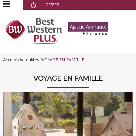
OFFRES
Back
Back
Nous contacter
Montecristo Bastia Hôtel
Ajaccio Amirauté
★★★
Hôtel
Demande de disponibilité
Ajaccio Amirauté Hôtel
Devis en ligne Séminaires
★★★★
Accueil
Actualités
VOYAGE EN FAMILLE
& Groupes
Ajaccio Amirauté
Résidence ★★★★
VOYAGE EN FAMILLE